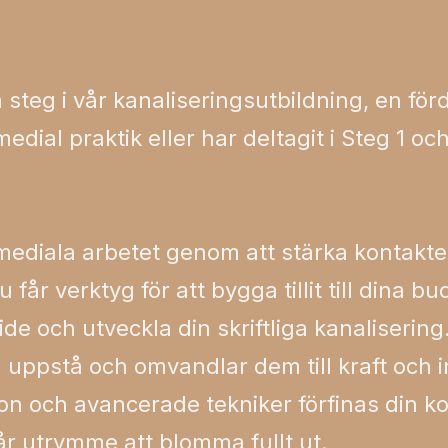
sta steg i vår kanaliseringsutbildning, en fö
edial praktik eller har
deltagit i Steg 1 oc
t mediala arbetet genom att stärka kontakt
får verktyg för att bygga tillit till dina bu
e och utveckla din skriftliga kanalisering.
uppstå och omvandlar dem till kraft och 
on och avancerade tekniker förfinas din k
r utrymme att blomma fullt ut.