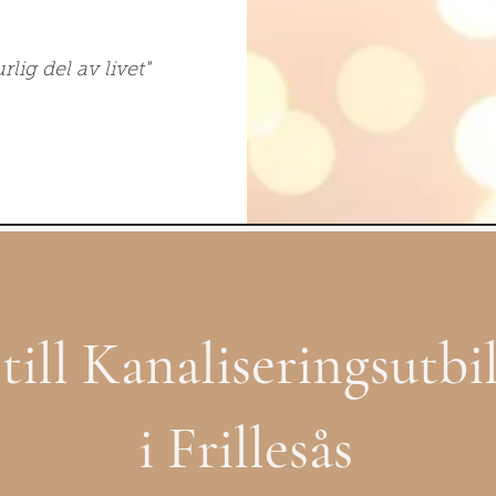
lig del av livet"
ll Kanaliseringsutbi
i Frillesås