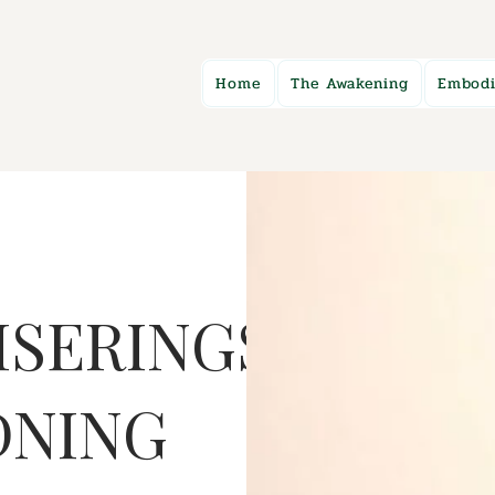
Home
The Awakening
Embodi
ISERINGS-
DNING