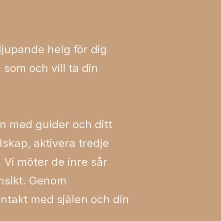
rdjupande helg för dig
h som och vill ta din
en med guider och ditt
dskap, aktivera tredje
 Vi möter de inre sår
insikt. Genom
ontakt med själen och din