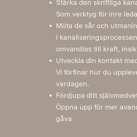
Stärka den skriftliga kan
Som verktyg för inre leda
Möta de sår och utmani
I kanaliseringsprocessen
omvandlas till kraft, insi
Utveckla din kontakt med
Vi förfinar hur du upple
vardagen.
Fördjupa ditt självmedv
Öppna upp för mer avance
gåva