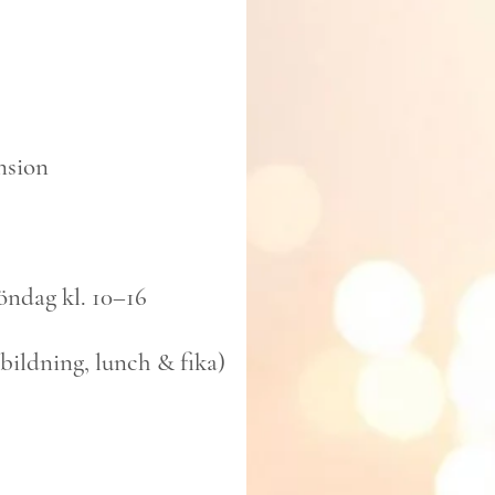
nsion
öndag kl. 10–16
tbildning, lunch & fika)