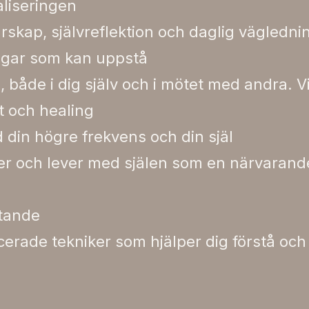
aliseringen
rskap, självreflektion och daglig vägledni
ngar som kan uppstå
, både i dig själv och i mötet med andra. V
kt och healing
 din högre frekvens och din själ
ver och lever med själen som en närvarand
etande
rade tekniker som hjälper dig förstå och 